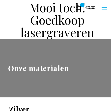
Mooi toch!
0
€0,00
Goedkoop
lasergraveren
Onze materialen
Zilver