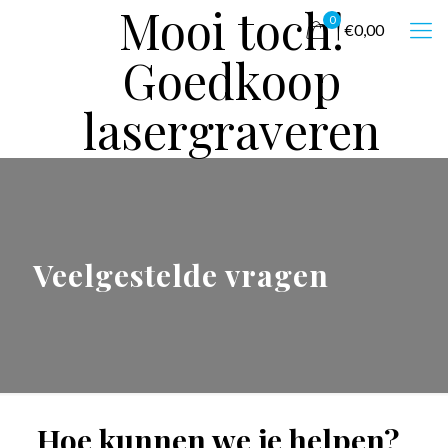
Mooi toch!
0
€0,00
Goedkoop
lasergraveren
Veelgestelde vragen
Hoe kunnen we je helpen?