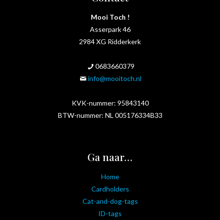
Mooi Toch !
Asserpark 46
2984 XG Ridderkerk
0683660379
info@mooitoch.nl
KVK-nummer: 95843140
BTW-nummer: NL 005176334B33
Ga naar…
Home
Cardholders
Cat-and-dog-tags
ID-tags