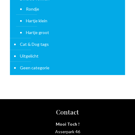
Rondje
Hartje klein
Hartje groot
Cat & Dog tags
Uitgelicht
Geen categorie
Contact
Mooi Toch !
Asserpark 46