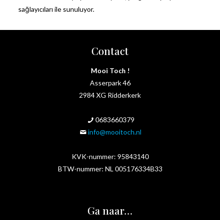
sağlayıcıları ile sunuluyor.
Contact
Mooi Toch !
Asserpark 46
2984 XG Ridderkerk
0683660379
info@mooitoch.nl
KVK-nummer: 95843140
BTW-nummer: NL 005176334B33
Ga naar…