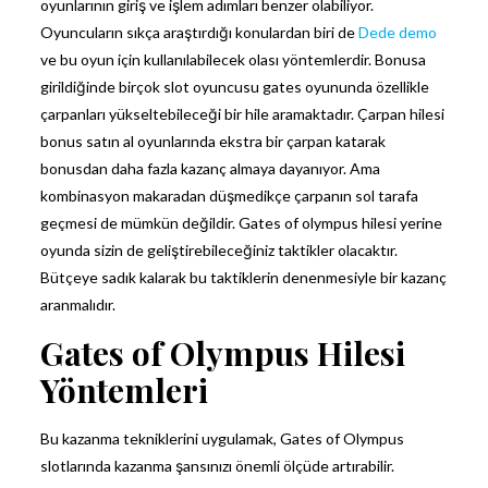
oyunlarının giriş ve işlem adımları benzer olabiliyor.
Oyuncuların sıkça araştırdığı konulardan biri de
Dede demo
ve bu oyun için kullanılabilecek olası yöntemlerdir. Bonusa
girildiğinde birçok slot oyuncusu gates oyununda özellikle
çarpanları yükseltebileceği bir hile aramaktadır. Çarpan hilesi
bonus satın al oyunlarında ekstra bir çarpan katarak
bonusdan daha fazla kazanç almaya dayanıyor. Ama
kombinasyon makaradan düşmedikçe çarpanın sol tarafa
geçmesi de mümkün değildir. Gates of olympus hilesi yerine
oyunda sizin de geliştirebileceğiniz taktikler olacaktır.
Bütçeye sadık kalarak bu taktiklerin denenmesiyle bir kazanç
aranmalıdır.
Gates of Olympus Hilesi
Yöntemleri
Bu kazanma tekniklerini uygulamak, Gates of Olympus
slotlarında kazanma şansınızı önemli ölçüde artırabilir.