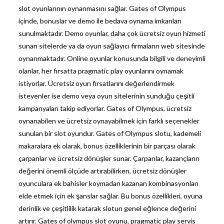
slot oyunlarının oynanmasını sağlar. Gates of Olympus
içinde, bonuslar ve demo ile bedava oynama imkanları
sunulmaktadır. Demo oyunlar, daha çok ücretsiz oyun hizmeti
sunan sitelerde ya da oyun sağlayıcı firmaların web sitesinde
oynanmaktadır. Online oyunlar konusunda bilgili ve deneyimli
olanlar, her fırsatta pragmatic play oyunlarını oynamak
istiyorlar. Ücretsiz oyun fırsatlarını değerlendirmek
isteyenler ise demo veya oyun sitelerinin sunduğu çeşitli
kampanyaları takip ediyorlar. Gates of Olympus, ücretsiz
oynanabilen ve ücretsiz oynayabilmek için farklı seçenekler
sunulan bir slot oyundur. Gates of Olympus slotu, kademeli
makaralara ek olarak, bonus özelliklerinin bir parçası olarak
çarpanlar ve ücretsiz dönüşler sunar. Çarpanlar, kazançların
değerini önemli ölçüde artırabilirken, ücretsiz dönüşler
oyunculara ek bahisler koymadan kazanan kombinasyonları
elde etmek için ek şanslar sağlar. Bu bonus özellikleri, oyuna
derinlik ve çeşitlilik katarak slotun genel eğlence değerini
artırır. Gates of olympus slot oyunu, pragmatic play servis