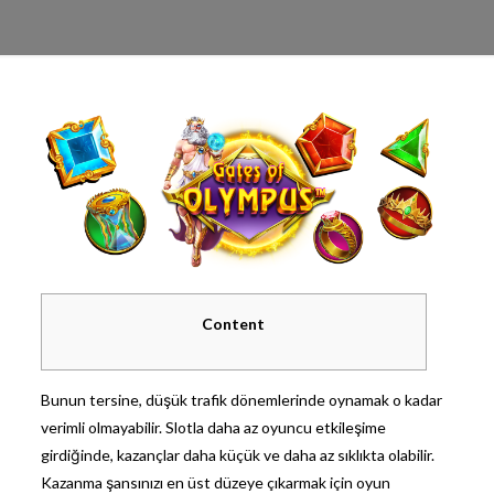
Content
Bunun tersine, düşük trafik dönemlerinde oynamak o kadar
verimli olmayabilir. Slotla daha az oyuncu etkileşime
girdiğinde, kazançlar daha küçük ve daha az sıklıkta olabilir.
Kazanma şansınızı en üst düzeye çıkarmak için oyun