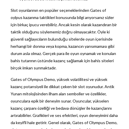
Slot oyunlarının en popüler seçeneklerinden Gates of
oylpus kazanma taktikleri konusunda bilgi arıyorsanız sizler
için birkaç ipucu verebiliriz. Ancak kesin olarak kazandıran bir
taktik olduğunu söylememiz doğru olmayacaktır. Öyle ki
güvenli sağlayıcıların bulunduğu sitelerde oyun içerisinde
herhangi bir donma veya kopma, kazancın yansımaması gibi
durum asla olmaz. Gerçek para ile oyun oynamak ve konulan
bahis tutarının üstünde kazanç sağlamak için bahis siteleri
birçok imkan sunmaktadır.
Gates of Olympus Demo, yüksek volatilitesi ve yüksek
kazanç potansiyeli ile dikkat çeken bir slot oyunudur. Antik
Yunan mitolojisinden ilham alan semboller ve özellikler,
oyunculara epik bir deneyim sunar. Oyuncular, yükselen
kazanç çarpanı özelliği ve bedava dönüşler ile kazançlarını
artırabilirler. Grafikleri ve ses efektleri, oyun deneyimini daha
da keyifli hale getirir. Genel olarak, Gates of Olympus Demo,