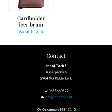
Cardholder
leer bruin
Vanaf
€
12,50
Contact
Mooi Toch !
Asserpark 46
2984 XG Ridderkerk
0683660379
info@mooitoch.nl
KVK-nummer: 95843140