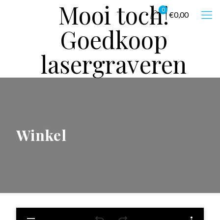
Mooi toch!
0
€0,00
Goedkoop
lasergraveren
Winkel