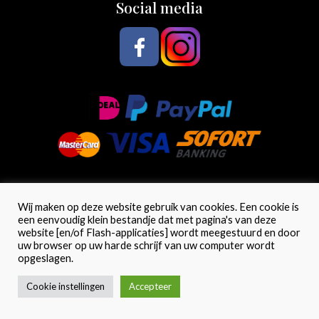
Social media
Wij maken op deze website gebruik van cookies. Een cookie is
een eenvoudig klein bestandje dat met pagina's van deze
website [en/of Flash-applicaties] wordt meegestuurd en door
uw browser op uw harde schrijf van uw computer wordt
© Sieraden & meer. Alle rechten voorbehouden. |
opgeslagen.
0
Website laten maken
door Chuck's
Hoe kan ik je helpen?
Cookie instellingen
Accepteer