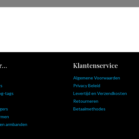
r…
Klantenservice
Algemene Voorwaarden
rs
Privacy Beleid
og-tags
Levertijd en Verzendkosten
Retourneren
gers
Betaalmethodes
ormen
 en armbanden