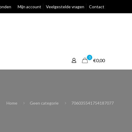
zonden
Mijn account
Veelgestelde vragen
Contact
0
€0,00
Home
Geen categorie
706035541754187077