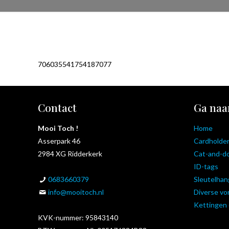
706035541754187077
Contact
Ga naa
Mooi Toch !
Home
Asserpark 46
Cardholde
2984 XG Ridderkerk
Cat-and-d
ID-tags
0683660379
Sleutelhan
info@mooitoch.nl
Diverse v
Kettingen
KVK-nummer: 95843140